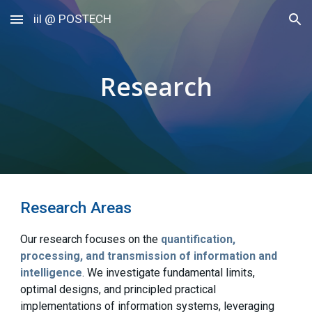
iil @ POSTECH
Skip to main content
Skip to navigation
Research
Research Areas
Our research focuse
s
on
the
quantification,
processing,
and transmission of information and
intelligence
. We
investigate
fundamental limits,
optimal designs, and principled practical
implementations of information systems, leveraging